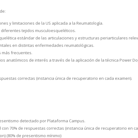
 de:
ones y limitaciones de la US aplicada a la Reumatología.
 diferentes tejidos musculoesqueléticos.
elética estándar de las articulaciones y estructuras periarticulares rele
entales en distintas enfermedades reumatológicas.
os más frecuentes.
itios anatómicos de interés a través de la aplicación de la técnica Power Do
uestas correctas (instancia única de recuperatorio en cada examen).
presentismo detectado por Plataforma Campus.
 con 70% de respuestas correctas (instancia única de recuperatorio en c
s-on) (80% de presentismo mínimo)