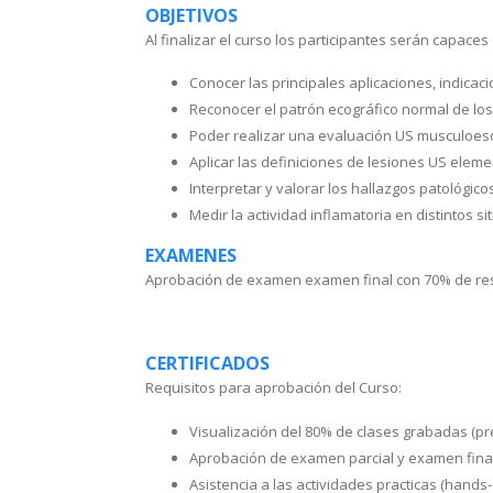
OBJETIVOS
Al finalizar el curso los participantes serán capaces
Conocer las principales aplicaciones, indicaci
Reconocer el patrón ecográfico normal de los
Poder realizar una evaluación US musculoesqu
Aplicar las definiciones de lesiones US elem
Interpretar y valorar los hallazgos patológic
Medir la actividad inflamatoria en distintos s
EXAMENES
Aprobación de examen examen final con 70% de resp
CERTIFICADOS
Requisitos para aprobación del Curso:
Visualización del 80% de clases grabadas (
Aprobación de examen parcial y examen final
Asistencia a las actividades practicas (hand