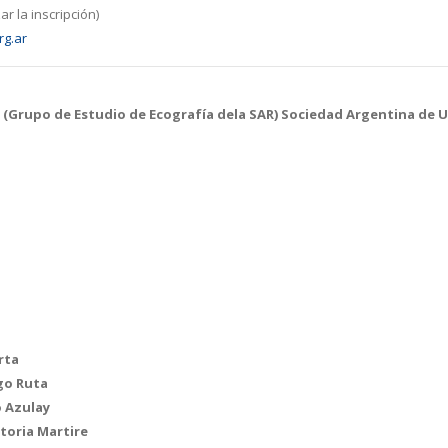
r la inscripción)
rg.ar
(Grupo de Estudio de Ecografía dela SAR) Sociedad Argentina de U
rta
ago Ruta
o Azulay
toria Martire