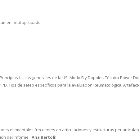
examen final aprobado.
. Principios físicos generales de la US. Modo B y Doppler. Técnica Power D
 PD. Tips de seteo específicos para la evaluación Reumatológica. Artefac
iones elementales frecuentes en articulaciones y estructuras periarticular
́n del informe. (
Ana Bertoli
)