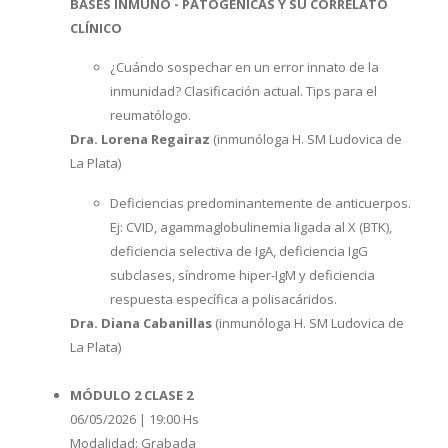
BASES INMUNO - PATOGÉNICAS Y SU CORRELATO
CLÍNICO
¿Cuándo sospechar en un error innato de la
inmunidad? Clasificación actual. Tips para el
reumatólogo.
Dra. Lorena Regairaz
(inmunóloga H. SM Ludovica de
La Plata)
Deficiencias predominantemente de anticuerpos.
Ej: CVID, agammaglobulinemia ligada al X (BTK),
deficiencia selectiva de IgA, deficiencia IgG
subclases, síndrome hiper-IgM y deficiencia
respuesta específica a polisacáridos.
Dra. Diana Cabanillas
(inmunóloga H. SM Ludovica de
La Plata)
MÓDULO 2 CLASE 2
06/05/2026 | 19:00 Hs
Modalidad: Grabada