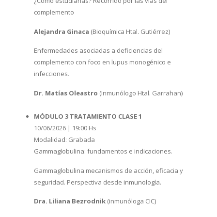
¿Cómo estudiarlas? Recorrido por las vías del
complemento
Alejandra Ginaca
(Bioquímica Htal. Gutiérrez)
Enfermedades asociadas a deficiencias del
complemento con foco en lupus monogénico e
infecciones
.
Dr. Matías Oleastro
(Inmunólogo Htal. Garrahan)
MÓDULO 3 TRATAMIENTO CLASE 1
10/06/2026 | 19:00 Hs
Modalidad: Grabada
Gammaglobulina: fundamentos e indicaciones.
Gammaglobulina mecanismos de acción, eficacia y
seguridad. Perspectiva desde inmunología.
Dra. Liliana Bezrodnik
(inmunóloga CIC)