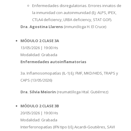
Enfermedades disregulatorias. Errores innatos de
la inmunidad con autoinmunidad (Ej: ALPS, IPEX,
CTLA4 deficiency, LRBA deficiency, STAT GOF).
Dra. Agostina Llarens
(inmunóloga H. El Cruce)
MÓDULO 2 CLASE 3A
13/05/2026 | 19:00 Hs
Modalidad: Grabada
Enfermedades autoinflamatorias
3a. Inflamosomopatías (IL-1) Ej: FMF, MKD/HIDS, TRAPS y
CAPS (13/05/2026)
Dra. Silvia Meiorin
(reumatóloga Htal. Gutiérrez)
MÓDULO 2 CLASE 3B
20/05/2026 | 19:00 Hs
Modalidad: Grabada
Interferonopatías (IFN tipo I) Ej Aicardi-Goutières, SAVI