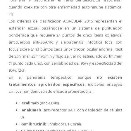
cuando coexiste con otra enfermedad autoinmune sistémica.
[1]
Los criterios de clasificación ACR-EULAR 2016 representan el
estándar actual, basándose en un sistema de puntuación
ponderada que requiere ≥4 puntos de cinco ítems objetivos:
anticuerpos anti-SSA/Ro y sialoadenitis linfocítica focal con
focus score ≥1 (3 puntos cada uno); tinción ocular anormal, test
de Schirmer ≤5mm/5min y flujo salival no estimulado ≤0.1ml/min
(1 punto cada uno), con sensibilidad del 96% y especificidad del
95%. [2-3]
En el panorama terapéutico, aunque
no existen
tratamientos aprobados específicos
, múltiples ensayos
clínicos han demostrado eficacia prometedora:
Iscalimab
(anti-CD40),
Ianalumab
(anti-receptor BAFF con depleción de células
B),
Remibrutinib
(inhibidor BTK oral),
Telitacicept
(inhibidor dual BAFF/APRIL)