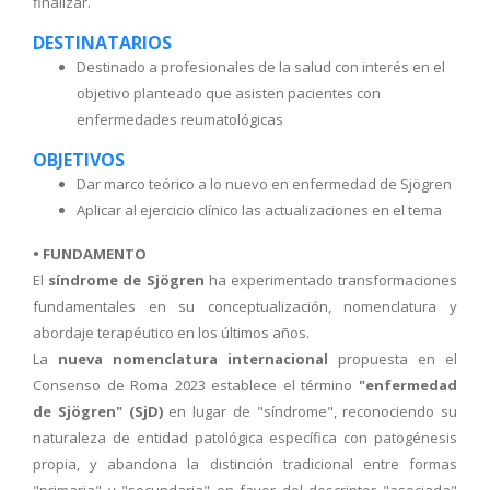
finalizar.
DESTINATARIOS
Destinado a profesionales de la salud con interés en el
objetivo planteado que asisten pacientes con
enfermedades reumatológicas
OBJETIVOS
Dar marco teórico a lo nuevo en enfermedad de Sjögren
Aplicar al ejercicio clínico las actualizaciones en el tema
• FUNDAMENTO
El
síndrome de Sjögren
ha experimentado transformaciones
fundamentales en su conceptualización, nomenclatura y
abordaje terapéutico en los últimos años.
La
nueva nomenclatura internacional
propuesta en el
Consenso de Roma 2023 establece el término
"enfermedad
de Sjögren" (SjD)
en lugar de "síndrome", reconociendo su
naturaleza de entidad patológica específica con patogénesis
propia, y abandona la distinción tradicional entre formas
"primaria" y "secundaria" en favor del descriptor "asociada"